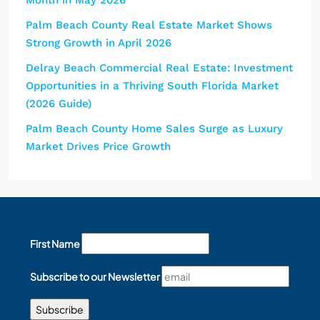
Palm Beach County Real Estate Market Shows
Strong Growth in April 2026
Delray Beach Commercial Real Estate: Investment
Opportunities in a Thriving South Florida Market
(2026 Guide)
Palm Beach County Home Sales Surge as Luxury
Market Drives Price Growth
First Name
Subscribe to our Newsletter