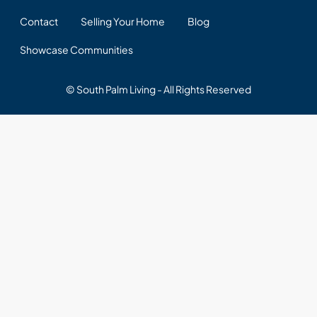
Contact
Selling Your Home
Blog
Showcase Communities
© South Palm Living - All Rights Reserved